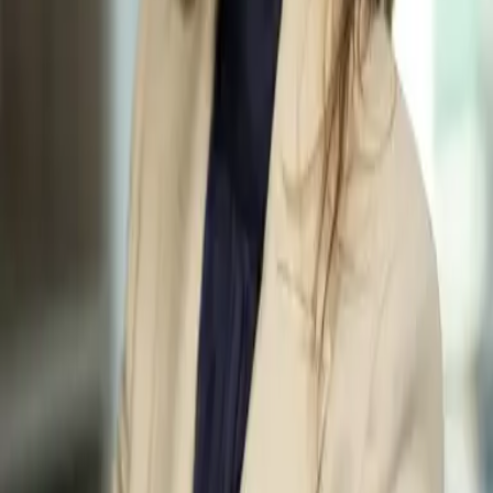
DPOC
Falta de ar que piora aos poucos, tosse que virou rotina —
muita gente atribui à idade o que pode ser DPOC.
Rinite